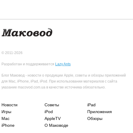
© 2011-2026
Разработан и поддерживается
Lazy Ants
Блог Маковод - новости о продукции Apple, советы и обзоры приложений
для Mac, iPhone, iPad, iPod. При использовании материалов с сайта
указание macovod.com.ua в качестве источника обязательно.
Новости
Советы
iPad
Игры
iPod
Приложения
Mac
AppleTV
Обзоры
iPhone
О Маководе