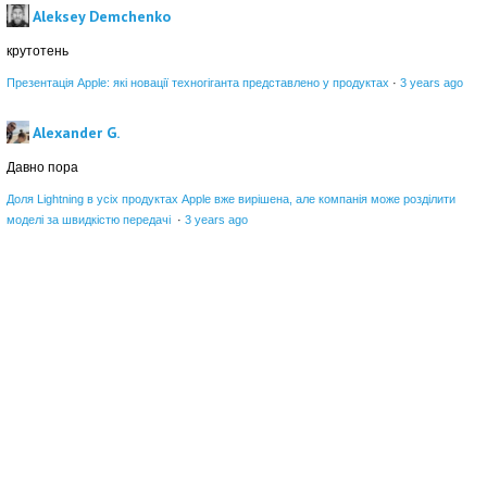
Aleksey Demchenko
крутотень
Презентація Apple: які новації техногіганта представлено у продуктах
·
3 years ago
Alexander G.
Давно пора
Доля Lightning в усіх продуктах Apple вже вирішена, але компанія може розділити
моделі за швидкістю передачі
·
3 years ago