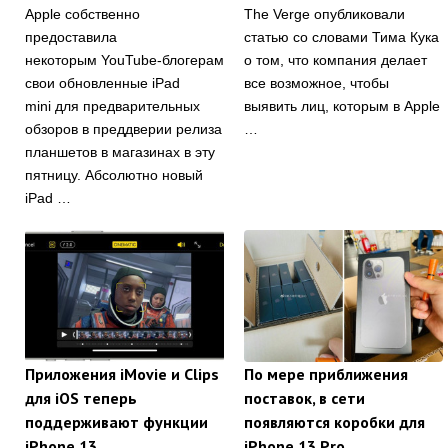
Apple собственно
The Verge опубликовали
предоставила
статью со словами Тима Кука
некоторым YouTube-блогерам
о том, что компания делает
свои обновленные iPad
все возможное, чтобы
mini для предварительных
выявить лиц, которым в Apple
обзоров в преддверии релиза
…
планшетов в магазинах в эту
пятницу. Абсолютно новый
iPad …
Приложения iMovie и Clips
По мере приближения
для iOS теперь
поставок, в сети
поддерживают функции
появляются коробки для
iPhone 13
iPhone 13 Pro