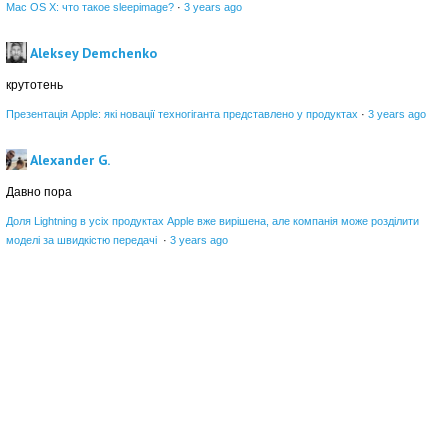
Mac OS X: что такое sleepimage?
·
3 years ago
Aleksey Demchenko
крутотень
Презентація Apple: які новації техногіганта представлено у продуктах
·
3 years ago
Alexander G.
Давно пора
Доля Lightning в усіх продуктах Apple вже вирішена, але компанія може розділити
моделі за швидкістю передачі
·
3 years ago