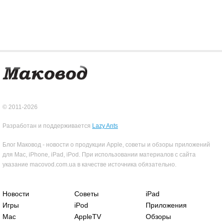
© 2011-2026
Разработан и поддерживается
Lazy Ants
Блог Маковод - новости о продукции Apple, советы и обзоры приложений
для Mac, iPhone, iPad, iPod. При использовании материалов с сайта
указание macovod.com.ua в качестве источника обязательно.
Новости
Советы
iPad
Игры
iPod
Приложения
Mac
AppleTV
Обзоры