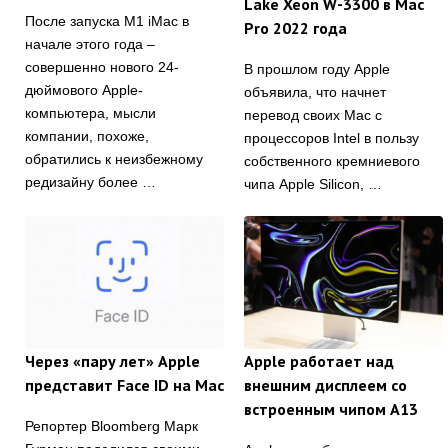
Lake Xeon W-3300 в Mac
После запуска M1 iMac в
Pro 2022 года
начале этого года –
совершенно нового 24-
В прошлом году Apple
дюймового Apple-
объявила, что начнет
компьютера, мысли
перевод своих Mac с
компании, похоже,
процессоров Intel в пользу
обратились к неизбежному
собственного кремниевого
редизайну более …
чипа Apple Silicon, …
Через «пару лет» Apple
Apple работает над
представит Face ID на Mac
внешним дисплеем со
встроенным чипом A13
Репортер Bloomberg Марк