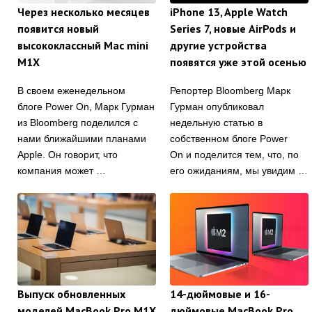
Через несколько месяцев
iPhone 13, Apple Watch
появится новый
Series 7, новые AirPods и
высококлассный Mac mini
другие устройства
M1X
появятся уже этой осенью
В своем еженедельном
Репортер Bloomberg Марк
блоге Power On, Марк Гурман
Гурман опубликовал
из Bloomberg поделился c
недельную статью в
нами ближайшими планами
собственном блоге Power
Apple. Он говорит, что
On и поделится тем, что, по
компания может …
его ожиданиям, мы увидим …
Выпуск обновленных
14-дюймовые и 16-
моделей MacBook Pro M1X
дюймовые MacBook Pro