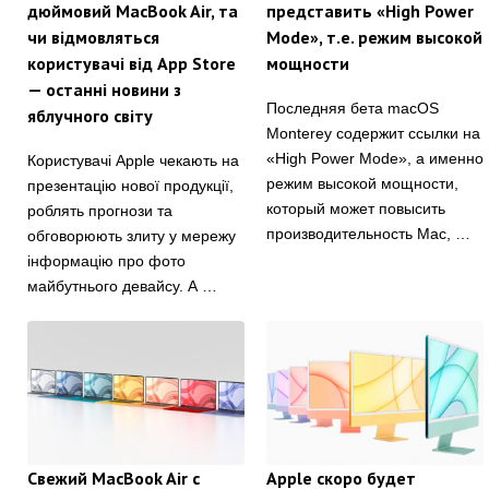
дюймовий MacBook Air, та
представить «High Power
чи відмовляться
Mode», т.е. режим высокой
користувачі від App Store
мощности
— останні новини з
Последняя бета macOS
яблучного світу
Monterey содержит ссылки на
«High Power Mode», а именно
Користувачі Apple чекають на
режим высокой мощности,
презентацію нової продукції,
который может повысить
роблять прогнози та
производительность Mac, …
обговорюють злиту у мережу
інформацію про фото
майбутнього девайсу. А …
Свежий MacBook Air с
Apple скоро будет