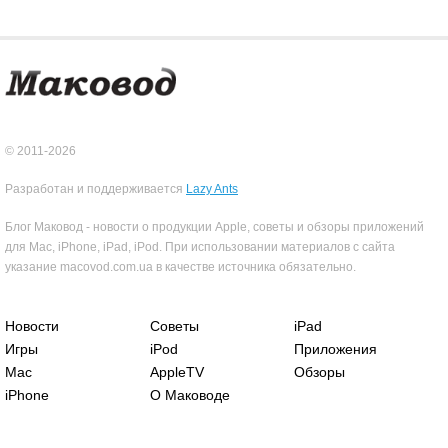
© 2011-2026
Разработан и поддерживается
Lazy Ants
Блог Маковод - новости о продукции Apple, советы и обзоры приложений
для Mac, iPhone, iPad, iPod. При использовании материалов с сайта
указание macovod.com.ua в качестве источника обязательно.
Новости
Советы
iPad
Игры
iPod
Приложения
Mac
AppleTV
Обзоры
iPhone
О Маководе