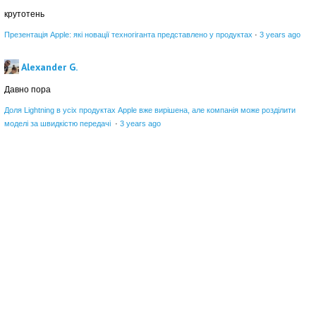
крутотень
Презентація Apple: які новації техногіганта представлено у продуктах
·
3 years ago
Alexander G.
Давно пора
Доля Lightning в усіх продуктах Apple вже вирішена, але компанія може розділити
моделі за швидкістю передачі
·
3 years ago