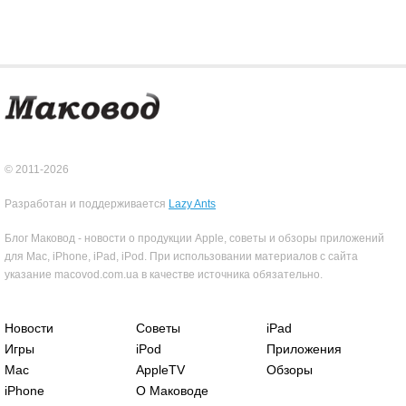
© 2011-2026
Разработан и поддерживается
Lazy Ants
Блог Маковод - новости о продукции Apple, советы и обзоры приложений
для Mac, iPhone, iPad, iPod. При использовании материалов с сайта
указание macovod.com.ua в качестве источника обязательно.
Новости
Советы
iPad
Игры
iPod
Приложения
Mac
AppleTV
Обзоры
iPhone
О Маководе