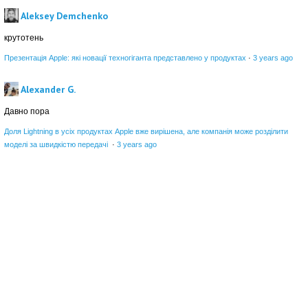
Aleksey Demchenko
крутотень
Презентація Apple: які новації техногіганта представлено у продуктах
·
3 years ago
Alexander G.
Давно пора
Доля Lightning в усіх продуктах Apple вже вирішена, але компанія може розділити
моделі за швидкістю передачі
·
3 years ago