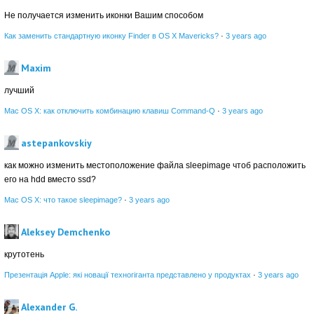
Не получается изменить иконки Вашим способом
Как заменить стандартную иконку Finder в OS X Mavericks?
·
3 years ago
Maxim
лучший
Mac OS X: как отключить комбинацию клавиш Command-Q
·
3 years ago
astepankovskiy
как можно изменить местоположение файла sleepimage чтоб расположить
его на hdd вместо ssd?
Mac OS X: что такое sleepimage?
·
3 years ago
Aleksey Demchenko
крутотень
Презентація Apple: які новації техногіганта представлено у продуктах
·
3 years ago
Alexander G.