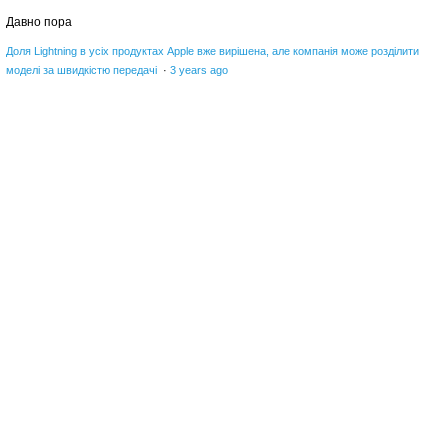
Давно пора
Доля Lightning в усіх продуктах Apple вже вирішена, але компанія може розділити
моделі за швидкістю передачі
·
3 years ago