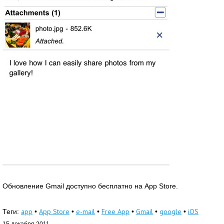
Обновление Gmail доступно бесплатно на App Store.
app
App Store
e-mail
Free App
Gmail
google
iOS
Теги:
•
•
•
•
•
•