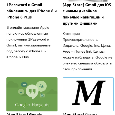
1Password и Gmail
[App Store] Gmail для iOS
обновились для iPhone 6 и
с новым дизайном,
iPhone 6 Plus
панелью навигации и
другими фишками
В онлайн-магазине Apple
появились обновленные
Категория:
приложения 1Password и
Производительность
Gmail, оптимизированные
Издатель: Google, Inc. Цена:
под работу с iPhone 6 и
Free – iTunes link Как мы
iPhone 6 Plus.
можем наблюдать, Google не
очень-то спешила обновлять
свои приложения …
[App Store] Слегка
[App Store] Google