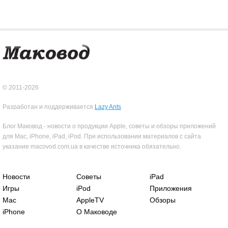
© 2011-2026
Разработан и поддерживается
Lazy Ants
Блог Маковод - новости о продукции Apple, советы и обзоры приложений
для Mac, iPhone, iPad, iPod. При использовании материалов с сайта
указание macovod.com.ua в качестве источника обязательно.
Новости
Советы
iPad
Игры
iPod
Приложения
Mac
AppleTV
Обзоры
iPhone
О Маководе