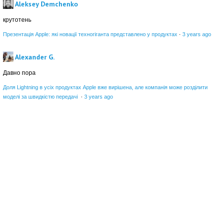
Aleksey Demchenko
крутотень
Презентація Apple: які новації техногіганта представлено у продуктах
·
3 years ago
Alexander G.
Давно пора
Доля Lightning в усіх продуктах Apple вже вирішена, але компанія може розділити
моделі за швидкістю передачі
·
3 years ago