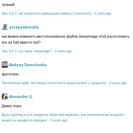
лучший
Mac OS X: как отключить комбинацию клавиш Command-Q
·
3 years ago
astepankovskiy
как можно изменить местоположение файла sleepimage чтоб расположить
его на hdd вместо ssd?
Mac OS X: что такое sleepimage?
·
3 years ago
Aleksey Demchenko
крутотень
Презентація Apple: які новації техногіганта представлено у продуктах
·
3 years ago
Alexander G.
Давно пора
Доля Lightning в усіх продуктах Apple вже вирішена, але компанія може розділити
моделі за швидкістю передачі
·
3 years ago