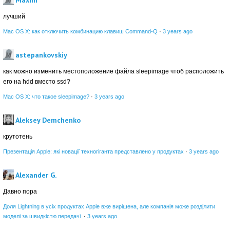
Maxim
лучший
Mac OS X: как отключить комбинацию клавиш Command-Q
·
3 years ago
astepankovskiy
как можно изменить местоположение файла sleepimage чтоб расположить
его на hdd вместо ssd?
Mac OS X: что такое sleepimage?
·
3 years ago
Aleksey Demchenko
крутотень
Презентація Apple: які новації техногіганта представлено у продуктах
·
3 years ago
Alexander G.
Давно пора
Доля Lightning в усіх продуктах Apple вже вирішена, але компанія може розділити
моделі за швидкістю передачі
·
3 years ago