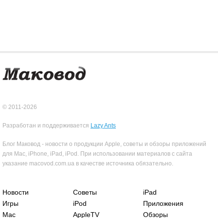
© 2011-2026
Разработан и поддерживается
Lazy Ants
Блог Маковод - новости о продукции Apple, советы и обзоры приложений
для Mac, iPhone, iPad, iPod. При использовании материалов с сайта
указание macovod.com.ua в качестве источника обязательно.
Новости
Советы
iPad
Игры
iPod
Приложения
Mac
AppleTV
Обзоры