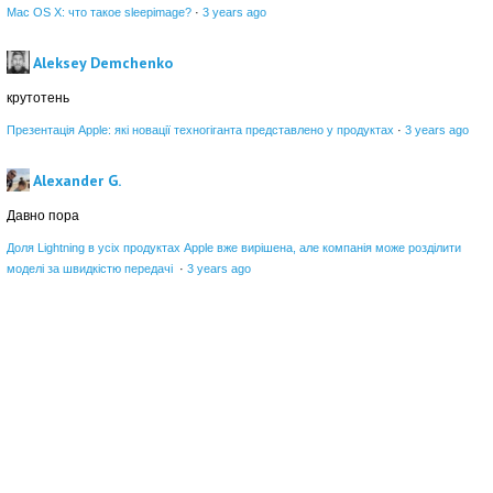
Mac OS X: что такое sleepimage?
·
3 years ago
Aleksey Demchenko
крутотень
Презентація Apple: які новації техногіганта представлено у продуктах
·
3 years ago
Alexander G.
Давно пора
Доля Lightning в усіх продуктах Apple вже вирішена, але компанія може розділити
моделі за швидкістю передачі
·
3 years ago