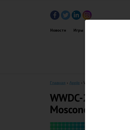
Новости
Игры
Приложения
Обз
Главная
›
Apple
›
WWDC-2014 пройдет 2-
WWDC-2014 прой
Moscone West