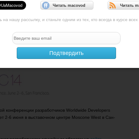
Читать macovod
Читать m
на нашу рассылку, и станьте одним из тех, кто всегда в курсе всех
Подтвердить
ой конференции разработчиков Worldwide Developers
ет 2-6 июня в выставочном центре Moscone West в Сан-