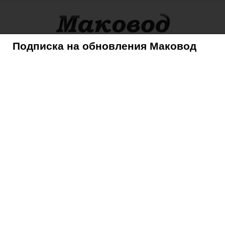
Подписка на обновления Маковод
оры
Советы
Mac
iPhone
iPad
iPod
AppleTV
6 июня в Moscone West
дет 2-6 июня в