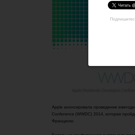
Подпишитесь 
Apple анонсировала проведение ежегодн
Conference (WWDC) 2014, которая пройд
Франциско.