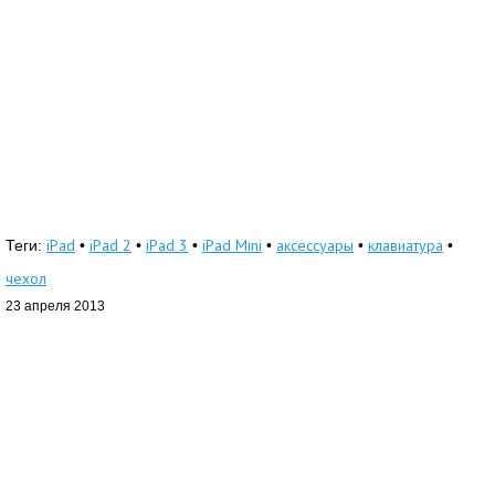
iPad
iPad 2
iPad 3
iPad Mini
аксессуары
клавиатура
Теги:
•
•
•
•
•
•
чехол
23 апреля 2013