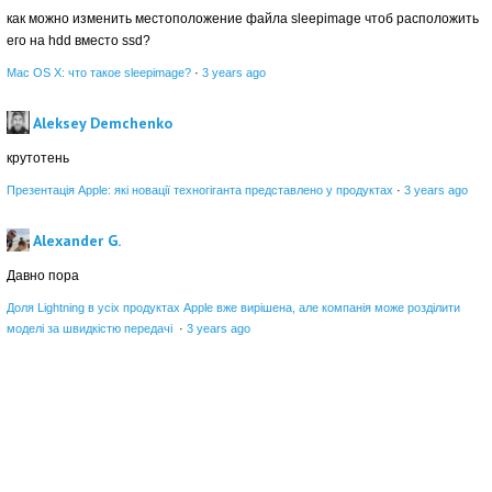
как можно изменить местоположение файла sleepimage чтоб расположить
его на hdd вместо ssd?
Mac OS X: что такое sleepimage?
·
3 years ago
Aleksey Demchenko
крутотень
Презентація Apple: які новації техногіганта представлено у продуктах
·
3 years ago
Alexander G.
Давно пора
Доля Lightning в усіх продуктах Apple вже вирішена, але компанія може розділити
моделі за швидкістю передачі
·
3 years ago