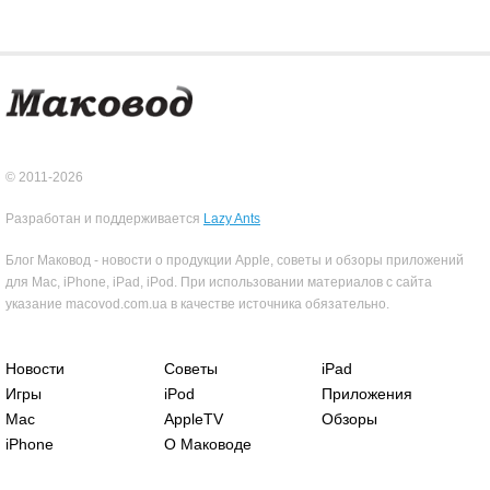
© 2011-2026
Разработан и поддерживается
Lazy Ants
Блог Маковод - новости о продукции Apple, советы и обзоры приложений
для Mac, iPhone, iPad, iPod. При использовании материалов с сайта
указание macovod.com.ua в качестве источника обязательно.
Новости
Советы
iPad
Игры
iPod
Приложения
Mac
AppleTV
Обзоры
iPhone
О Маководе