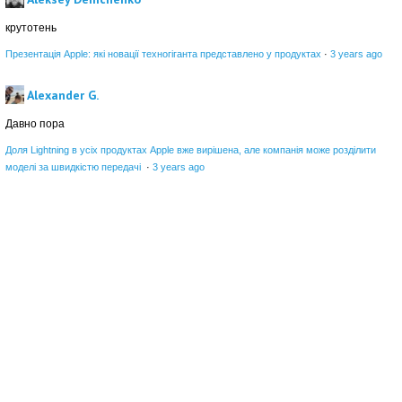
крутотень
Презентація Apple: які новації техногіганта представлено у продуктах
·
3 years ago
Alexander G.
Давно пора
Доля Lightning в усіх продуктах Apple вже вирішена, але компанія може розділити
моделі за швидкістю передачі
·
3 years ago