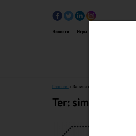
Новости
Игры
Приложения
Обз
Главная
›
Записи с тегом "SIM"
Тег: sim