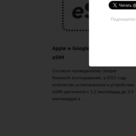
Подпишитесь 
Apple и Google лидируют в запус
eSIM
Согласно проведенному Juniper
Research исследованию, в 2021 году
количество установленных в устройствах
eSIM увеличится с 1,2 миллиарда до 3,4
миллиардов в …