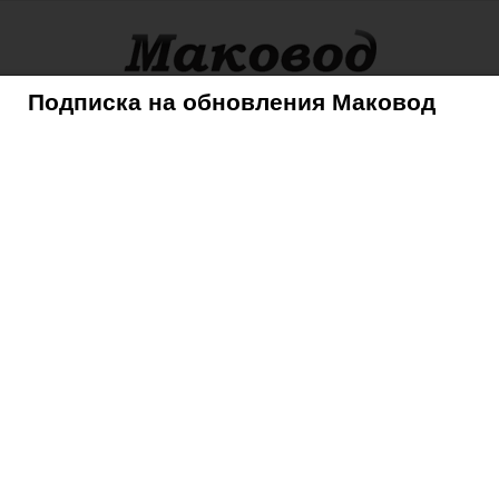
Подписка на обновления Маковод
оры
Советы
Mac
iPhone
iPad
iPod
AppleTV