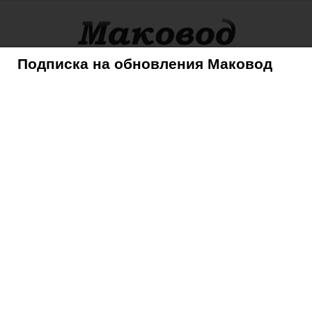
Подписка на обновления Маковод
оры
Советы
Mac
iPhone
iPad
iPod
AppleTV
 стиле iPhone 6
›
2