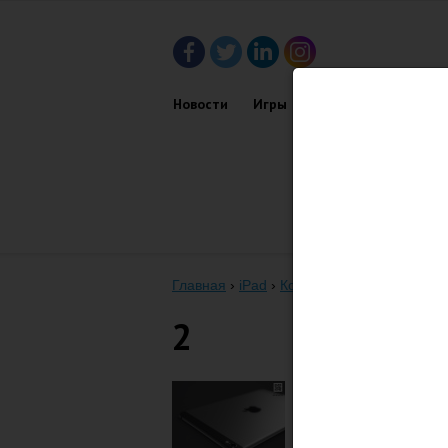
Новости
Игры
Приложения
Обз
Главная
›
iPad
›
Концепт нового iPad Air в
2