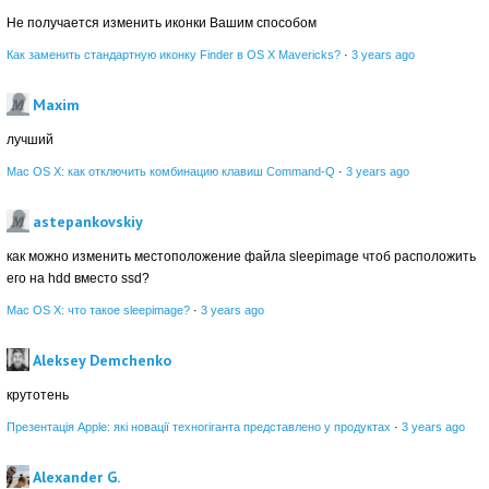
Не получается изменить иконки Вашим способом
Как заменить стандартную иконку Finder в OS X Mavericks?
·
3 years ago
Maxim
лучший
Mac OS X: как отключить комбинацию клавиш Command-Q
·
3 years ago
astepankovskiy
как можно изменить местоположение файла sleepimage чтоб расположить
его на hdd вместо ssd?
Mac OS X: что такое sleepimage?
·
3 years ago
Aleksey Demchenko
крутотень
Презентація Apple: які новації техногіганта представлено у продуктах
·
3 years ago
Alexander G.