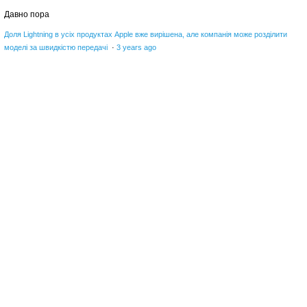
Давно пора
Доля Lightning в усіх продуктах Apple вже вирішена, але компанія може розділити
моделі за швидкістю передачі
·
3 years ago