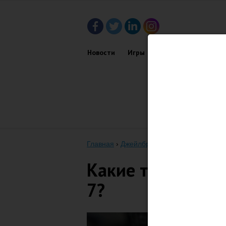
Новости
Игры
Приложения
Обз
Главная
›
Джейлбрейк
›
Какие твики из C
Какие твики из C
7?