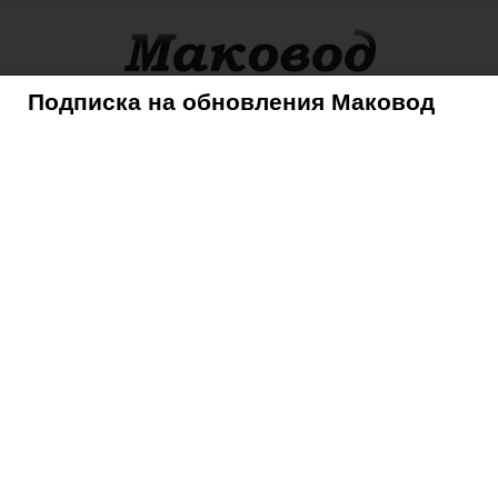
Подписка на обновления Маковод
оры
Советы
Mac
iPhone
iPad
iPod
AppleTV
ydia совместимы с iOS 7?
ydia совместимы с iOS