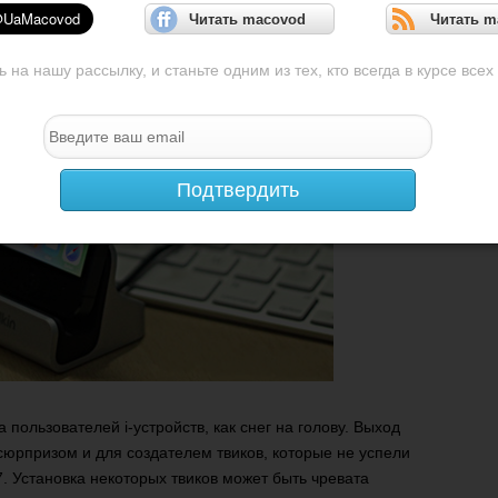
Читать macovod
Читать m
на нашу рассылку, и станьте одним из тех, кто всегда в курсе всех
Подтвердить
 пользователей i-устройств, как снег на голову. Выход
сюрпризом и для создателем твиков, которые не успели
. Установка некоторых твиков может быть чревата