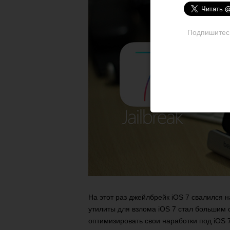
Подпишитесь 
На этот раз джейлбрейк iOS 7 свалился на
утилиты для взлома iOS 7 стал большим 
оптимизировать свои наработки под iOS 7