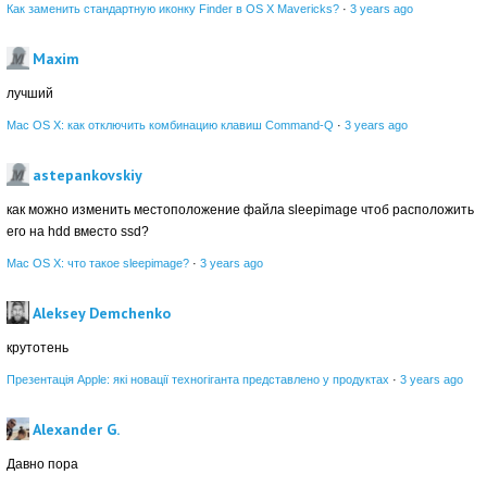
Как заменить стандартную иконку Finder в OS X Mavericks?
·
3 years ago
Maxim
лучший
Mac OS X: как отключить комбинацию клавиш Command-Q
·
3 years ago
astepankovskiy
как можно изменить местоположение файла sleepimage чтоб расположить
его на hdd вместо ssd?
Mac OS X: что такое sleepimage?
·
3 years ago
Aleksey Demchenko
крутотень
Презентація Apple: які новації техногіганта представлено у продуктах
·
3 years ago
Alexander G.
Давно пора