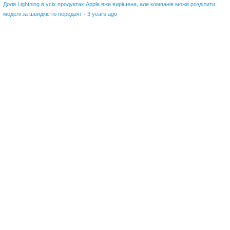
Доля Lightning в усіх продуктах Apple вже вирішена, але компанія може розділити
моделі за швидкістю передачі
·
3 years ago