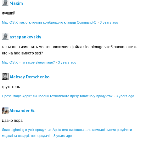
Maxim
лучший
Mac OS X: как отключить комбинацию клавиш Command-Q
·
3 years ago
astepankovskiy
как можно изменить местоположение файла sleepimage чтоб расположить
его на hdd вместо ssd?
Mac OS X: что такое sleepimage?
·
3 years ago
Aleksey Demchenko
крутотень
Презентація Apple: які новації техногіганта представлено у продуктах
·
3 years ago
Alexander G.
Давно пора
Доля Lightning в усіх продуктах Apple вже вирішена, але компанія може розділити
моделі за швидкістю передачі
·
3 years ago