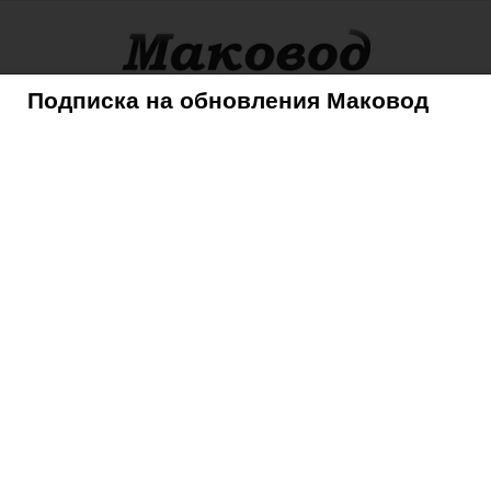
Подписка на обновления Маковод
оры
Советы
Mac
iPhone
iPad
iPod
AppleTV
ff, Instant Hotspot и AirDrop на неподдерживаемых моделях Mac?
doff, Instant Hotspot и
ддерживаемых моделях