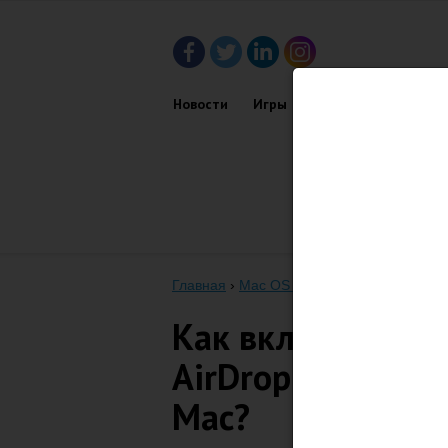
Новости
Игры
Приложения
Обз
Главная
›
Mac OS X
›
Как включить Hando
Как включить Han
AirDrop на непо
Mac?