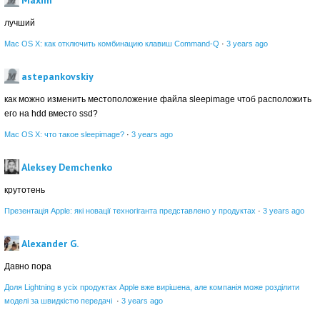
Maxim
лучший
Mac OS X: как отключить комбинацию клавиш Command-Q
·
3 years ago
astepankovskiy
как можно изменить местоположение файла sleepimage чтоб расположить
его на hdd вместо ssd?
Mac OS X: что такое sleepimage?
·
3 years ago
Aleksey Demchenko
крутотень
Презентація Apple: які новації техногіганта представлено у продуктах
·
3 years ago
Alexander G.
Давно пора
Доля Lightning в усіх продуктах Apple вже вирішена, але компанія може розділити
моделі за швидкістю передачі
·
3 years ago