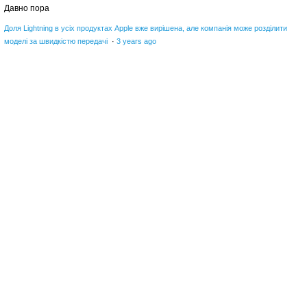
Давно пора
Доля Lightning в усіх продуктах Apple вже вирішена, але компанія може розділити
моделі за швидкістю передачі
·
3 years ago