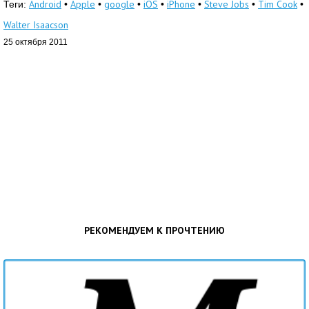
Android
Apple
google
iOS
iPhone
Steve Jobs
Tim Cook
Теги:
•
•
•
•
•
•
•
Walter Isaacson
25 октября 2011
РЕКОМЕНДУЕМ К ПРОЧТЕНИЮ