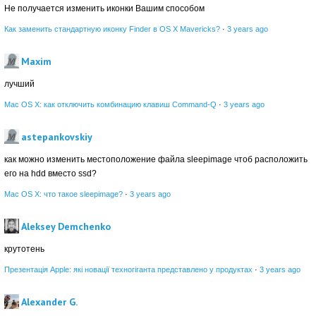
Не получается изменить иконки Вашим способом
Как заменить стандартную иконку Finder в OS X Mavericks?
·
3 years ago
Maxim
лучший
Mac OS X: как отключить комбинацию клавиш Command-Q
·
3 years ago
astepankovskiy
как можно изменить местоположение файла sleepimage чтоб расположить
его на hdd вместо ssd?
Mac OS X: что такое sleepimage?
·
3 years ago
Aleksey Demchenko
крутотень
Презентація Apple: які новації техногіганта представлено у продуктах
·
3 years ago
Alexander G.