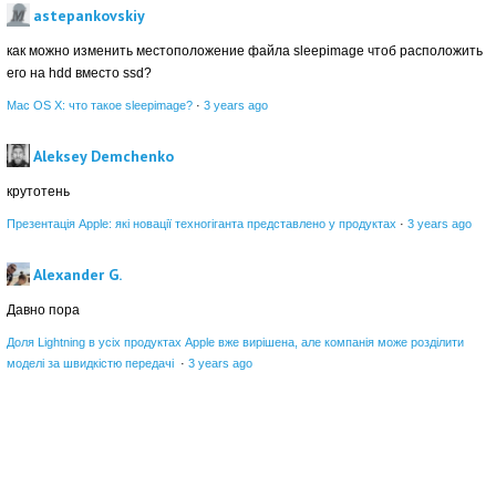
astepankovskiy
как можно изменить местоположение файла sleepimage чтоб расположить
его на hdd вместо ssd?
Mac OS X: что такое sleepimage?
·
3 years ago
Aleksey Demchenko
крутотень
Презентація Apple: які новації техногіганта представлено у продуктах
·
3 years ago
Alexander G.
Давно пора
Доля Lightning в усіх продуктах Apple вже вирішена, але компанія може розділити
моделі за швидкістю передачі
·
3 years ago