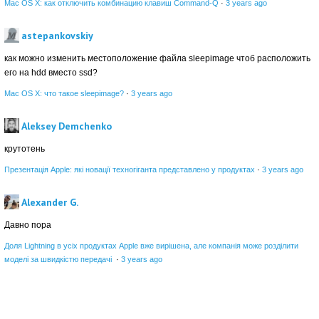
Mac OS X: как отключить комбинацию клавиш Command-Q
·
3 years ago
astepankovskiy
как можно изменить местоположение файла sleepimage чтоб расположить
его на hdd вместо ssd?
Mac OS X: что такое sleepimage?
·
3 years ago
Aleksey Demchenko
крутотень
Презентація Apple: які новації техногіганта представлено у продуктах
·
3 years ago
Alexander G.
Давно пора
Доля Lightning в усіх продуктах Apple вже вирішена, але компанія може розділити
моделі за швидкістю передачі
·
3 years ago