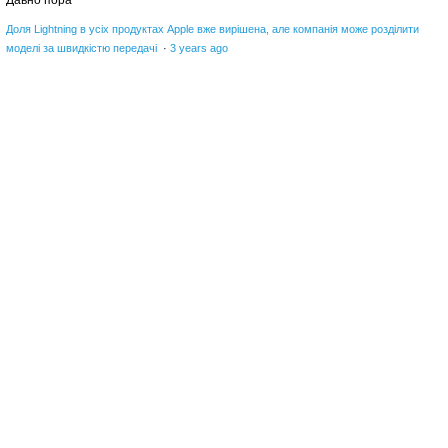
Давно пора
Доля Lightning в усіх продуктах Apple вже вирішена, але компанія може розділити
моделі за швидкістю передачі
·
3 years ago