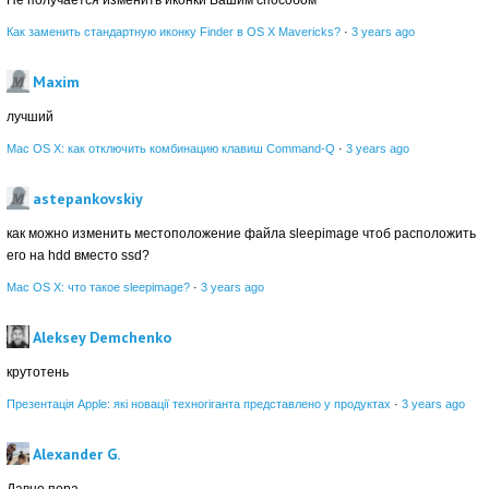
Не получается изменить иконки Вашим способом
Как заменить стандартную иконку Finder в OS X Mavericks?
·
3 years ago
Maxim
лучший
Mac OS X: как отключить комбинацию клавиш Command-Q
·
3 years ago
astepankovskiy
как можно изменить местоположение файла sleepimage чтоб расположить
его на hdd вместо ssd?
Mac OS X: что такое sleepimage?
·
3 years ago
Aleksey Demchenko
крутотень
Презентація Apple: які новації техногіганта представлено у продуктах
·
3 years ago
Alexander G.