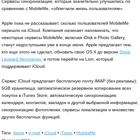
Сервисы синхронизации, которые значительно улучшились по
сравнению с MobileMe, «облегчили жизнь пользователям».
Apple пока не рассказывает, сколько пользователей MobileMe
перешло на iCloud. Компания начинает напоминать, что
некоторые сервисы MobileMe, включая iDisk и Photo Gallery,
станут недоступными уже в конце июня. Apple предлагает тем,
кто еще этого не сделал, обновить свою OS X до версии
Snow
Leopard бесплатно
, а потом перейти на Lion, который
поддерживает iCloud.
Сервис iCloud предлагает бесплатную почту IMAP (без рекламы);
5GB хранилища; автоматическое резервное копирование всех
покупок в iTunes Store; автоматическую синхронизацию
календаря, контактов, закладок и другой выбранной информации;
синхронизацию фотопленки; сервисы локализации и множество
других бесплатных функций.
Apple
e-mail
iCloud
iTunes
MobileMe
Теги:
•
•
•
•