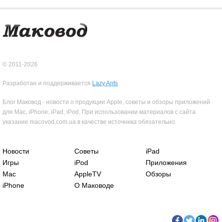
© 2011-2026
Разработан и поддерживается
Lazy Ants
Блог Маковод - новости о продукции Apple, советы и обзоры приложений
для Mac, iPhone, iPad, iPod. При использовании материалов с сайта
указание macovod.com.ua в качестве источника обязательно.
Новости
Советы
iPad
Игры
iPod
Приложения
Mac
AppleTV
Обзоры
iPhone
О Маководе