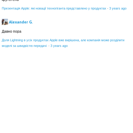
Презентація Apple: які новації техногіганта представлено у продуктах
·
3 years ago
Alexander G.
Давно пора
Доля Lightning в усіх продуктах Apple вже вирішена, але компанія може розділити
моделі за швидкістю передачі
·
3 years ago