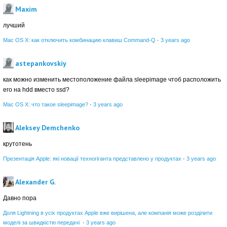
Maxim
лучший
Mac OS X: как отключить комбинацию клавиш Command-Q
·
3 years ago
astepankovskiy
как можно изменить местоположение файла sleepimage чтоб расположить
его на hdd вместо ssd?
Mac OS X: что такое sleepimage?
·
3 years ago
Aleksey Demchenko
крутотень
Презентація Apple: які новації техногіганта представлено у продуктах
·
3 years ago
Alexander G.
Давно пора
Доля Lightning в усіх продуктах Apple вже вирішена, але компанія може розділити
моделі за швидкістю передачі
·
3 years ago