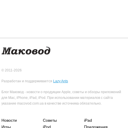
© 2011-2026
Разработан и поддерживается
Lazy Ants
Блог Маковод - новости о продукции Apple, советы и обзоры приложений
для Mac, iPhone, iPad, iPod. При использовании материалов с сайта
указание macovod.com.ua в качестве источника обязательно.
Новости
Советы
iPad
Игры
iPod
Приложения