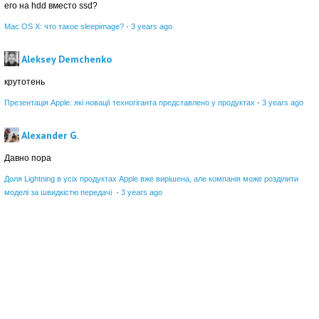
его на hdd вместо ssd?
Mac OS X: что такое sleepimage?
·
3 years ago
Aleksey Demchenko
крутотень
Презентація Apple: які новації техногіганта представлено у продуктах
·
3 years ago
Alexander G.
Давно пора
Доля Lightning в усіх продуктах Apple вже вирішена, але компанія може розділити
моделі за швидкістю передачі
·
3 years ago