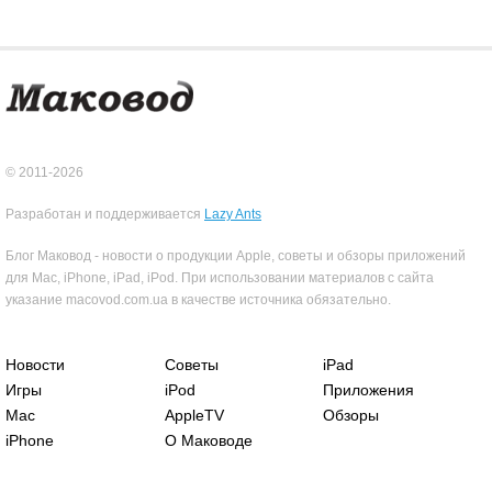
© 2011-2026
Разработан и поддерживается
Lazy Ants
Блог Маковод - новости о продукции Apple, советы и обзоры приложений
для Mac, iPhone, iPad, iPod. При использовании материалов с сайта
указание macovod.com.ua в качестве источника обязательно.
Новости
Советы
iPad
Игры
iPod
Приложения
Mac
AppleTV
Обзоры
iPhone
О Маководе