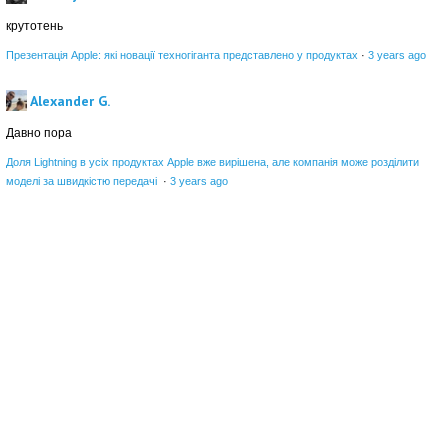
крутотень
Презентація Apple: які новації техногіганта представлено у продуктах
·
3 years ago
Alexander G.
Давно пора
Доля Lightning в усіх продуктах Apple вже вирішена, але компанія може розділити
моделі за швидкістю передачі
·
3 years ago