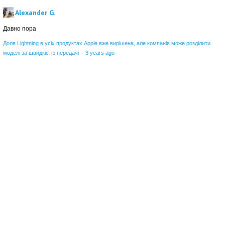
Alexander G.
Давно пора
Доля Lightning в усіх продуктах Apple вже вирішена, але компанія може розділити
моделі за швидкістю передачі
·
3 years ago