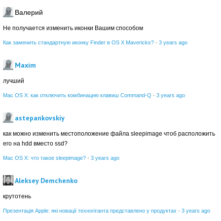
Валерий
Не получается изменить иконки Вашим способом
Как заменить стандартную иконку Finder в OS X Mavericks?
·
3 years ago
Maxim
лучший
Mac OS X: как отключить комбинацию клавиш Command-Q
·
3 years ago
astepankovskiy
как можно изменить местоположение файла sleepimage чтоб расположить
его на hdd вместо ssd?
Mac OS X: что такое sleepimage?
·
3 years ago
Aleksey Demchenko
крутотень
Презентація Apple: які новації техногіганта представлено у продуктах
·
3 years ago