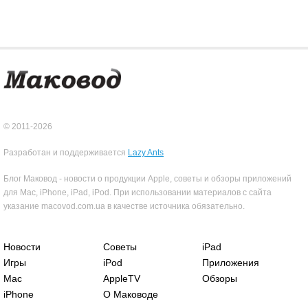
© 2011-2026
Разработан и поддерживается
Lazy Ants
Блог Маковод - новости о продукции Apple, советы и обзоры приложений
для Mac, iPhone, iPad, iPod. При использовании материалов с сайта
указание macovod.com.ua в качестве источника обязательно.
Новости
Советы
iPad
Игры
iPod
Приложения
Mac
AppleTV
Обзоры
iPhone
О Маководе