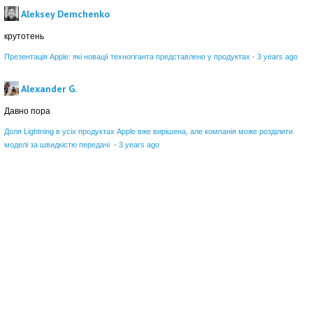
Aleksey Demchenko
крутотень
Презентація Apple: які новації техногіганта представлено у продуктах
·
3 years ago
Alexander G.
Давно пора
Доля Lightning в усіх продуктах Apple вже вирішена, але компанія може розділити
моделі за швидкістю передачі
·
3 years ago