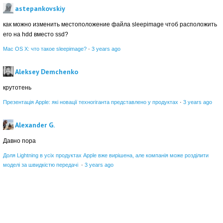
astepankovskiy
как можно изменить местоположение файла sleepimage чтоб расположить
его на hdd вместо ssd?
Mac OS X: что такое sleepimage?
·
3 years ago
Aleksey Demchenko
крутотень
Презентація Apple: які новації техногіганта представлено у продуктах
·
3 years ago
Alexander G.
Давно пора
Доля Lightning в усіх продуктах Apple вже вирішена, але компанія може розділити
моделі за швидкістю передачі
·
3 years ago