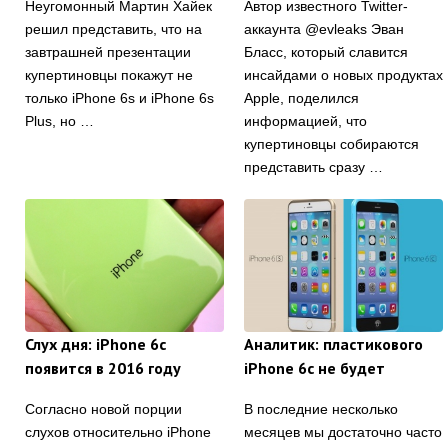
Неугомонный Мартин Хайек
Автор известного Twitter-
решил представить, что на
аккаунта @evleaks Эван
завтрашней презентации
Бласс, который славится
купертиновцы покажут не
инсайдами о новых продуктах
только iPhone 6s и iPhone 6s
Apple, поделился
Plus, но …
информацией, что
купертиновцы собираются
представить сразу …
Слух дня: iPhone 6c
Аналитик: пластикового
появится в 2016 году
iPhone 6c не будет
Согласно новой порции
В последние несколько
слухов относительно iPhone
месяцев мы достаточно часто