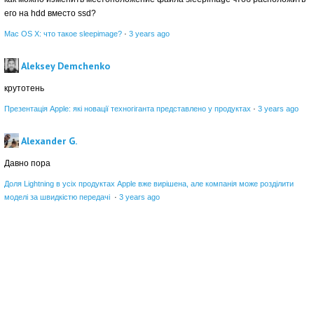
его на hdd вместо ssd?
Mac OS X: что такое sleepimage?
·
3 years ago
Aleksey Demchenko
крутотень
Презентація Apple: які новації техногіганта представлено у продуктах
·
3 years ago
Alexander G.
Давно пора
Доля Lightning в усіх продуктах Apple вже вирішена, але компанія може розділити
моделі за швидкістю передачі
·
3 years ago