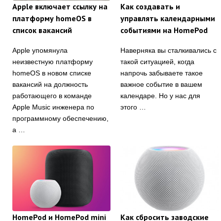
Apple включает ссылку на
Как создавать и
платформу homeOS в
управлять календарными
список вакансий
событиями на HomePod
Apple упомянула
Наверняка вы сталкивались с
неизвестную платформу
такой ситуацией, когда
homeOS в новом списке
напрочь забываете такое
вакансий на должность
важное событие в вашем
работающего в команде
календаре. Но у нас для
Apple Music инженера по
этого …
программному обеспечению,
а …
HomePod и HomePod mini
Как сбросить заводские