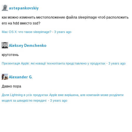
astepankovskiy
как можно изменить местоположение файла sleepimage чтоб расположить
его на hdd вместо ssd?
Mac OS X: что такое sleepimage?
·
3 years ago
Aleksey Demchenko
крутотень
Презентація Apple: які новації техногіганта представлено у продуктах
·
3 years ago
Alexander G.
Давно пора
Доля Lightning в усіх продуктах Apple вже вирішена, але компанія може розділити
моделі за швидкістю передачі
·
3 years ago