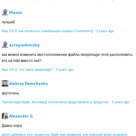
Maxim
лучший
Mac OS X: как отключить комбинацию клавиш Command-Q
·
3 years ago
astepankovskiy
как можно изменить местоположение файла sleepimage чтоб расположить
его на hdd вместо ssd?
Mac OS X: что такое sleepimage?
·
3 years ago
Aleksey Demchenko
крутотень
Презентація Apple: які новації техногіганта представлено у продуктах
·
3 years ago
Alexander G.
Давно пора
Доля Lightning в усіх продуктах Apple вже вирішена, але компанія може розділити