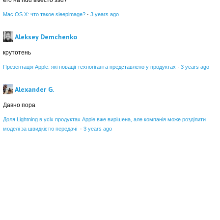
его на hdd вместо ssd?
Mac OS X: что такое sleepimage?
·
3 years ago
Aleksey Demchenko
крутотень
Презентація Apple: які новації техногіганта представлено у продуктах
·
3 years ago
Alexander G.
Давно пора
Доля Lightning в усіх продуктах Apple вже вирішена, але компанія може розділити
моделі за швидкістю передачі
·
3 years ago