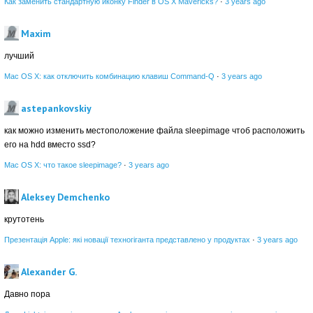
Как заменить стандартную иконку Finder в OS X Mavericks?
·
3 years ago
Maxim
лучший
Mac OS X: как отключить комбинацию клавиш Command-Q
·
3 years ago
astepankovskiy
как можно изменить местоположение файла sleepimage чтоб расположить
его на hdd вместо ssd?
Mac OS X: что такое sleepimage?
·
3 years ago
Aleksey Demchenko
крутотень
Презентація Apple: які новації техногіганта представлено у продуктах
·
3 years ago
Alexander G.
Давно пора