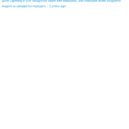
Доля Lightning в усіх продуктах Apple вже вирішена, але компанія може розділити
моделі за швидкістю передачі
·
3 years ago