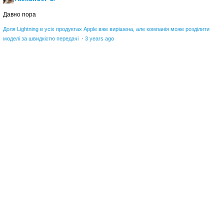
Давно пора
Доля Lightning в усіх продуктах Apple вже вирішена, але компанія може розділити
моделі за швидкістю передачі
·
3 years ago