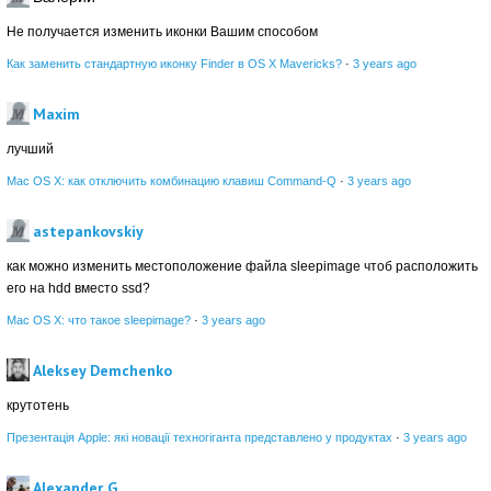
Не получается изменить иконки Вашим способом
Как заменить стандартную иконку Finder в OS X Mavericks?
·
3 years ago
Maxim
лучший
Mac OS X: как отключить комбинацию клавиш Command-Q
·
3 years ago
astepankovskiy
как можно изменить местоположение файла sleepimage чтоб расположить
его на hdd вместо ssd?
Mac OS X: что такое sleepimage?
·
3 years ago
Aleksey Demchenko
крутотень
Презентація Apple: які новації техногіганта представлено у продуктах
·
3 years ago
Alexander G.