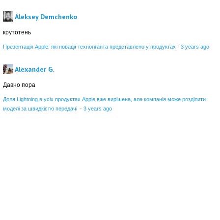
Aleksey Demchenko
крутотень
Презентація Apple: які новації техногіганта представлено у продуктах
·
3 years ago
Alexander G.
Давно пора
Доля Lightning в усіх продуктах Apple вже вирішена, але компанія може розділити
моделі за швидкістю передачі
·
3 years ago