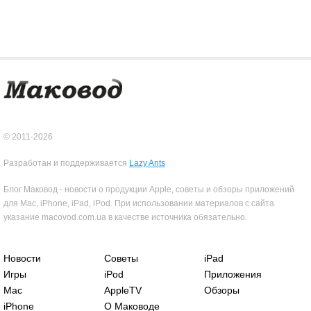
© 2011-2026
Разработан и поддерживается
Lazy Ants
Блог Маковод - новости о продукции Apple, советы и обзоры приложений
для Mac, iPhone, iPad, iPod. При использовании материалов с сайта
указание macovod.com.ua в качестве источника обязательно.
Новости
Советы
iPad
Игры
iPod
Приложения
Mac
AppleTV
Обзоры
iPhone
О Маководе