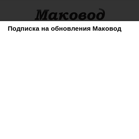
Подписка на обновления Маковод
оры
Советы
Mac
iPhone
iPad
iPod
AppleTV
фотоснимки кампуса Apple
ь аэрофотоснимки