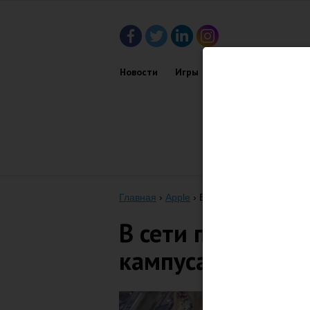
Новости
Игры
Приложения
Обз
Главная
›
Apple
›
В сети появились аэро
В сети появилис
кампуса Apple