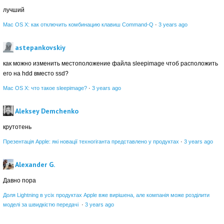
лучший
Mac OS X: как отключить комбинацию клавиш Command-Q
·
3 years ago
astepankovskiy
как можно изменить местоположение файла sleepimage чтоб расположить
его на hdd вместо ssd?
Mac OS X: что такое sleepimage?
·
3 years ago
Aleksey Demchenko
крутотень
Презентація Apple: які новації техногіганта представлено у продуктах
·
3 years ago
Alexander G.
Давно пора
Доля Lightning в усіх продуктах Apple вже вирішена, але компанія може розділити
моделі за швидкістю передачі
·
3 years ago