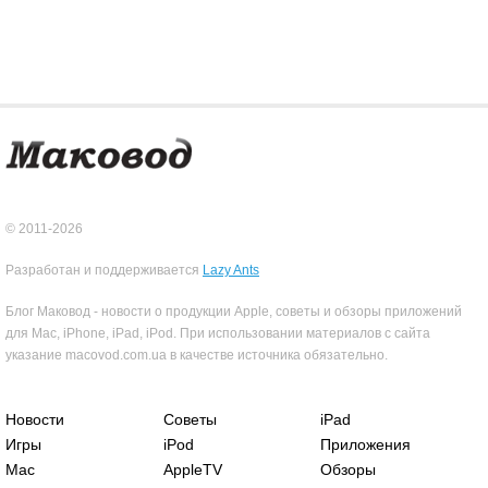
© 2011-2026
Разработан и поддерживается
Lazy Ants
Блог Маковод - новости о продукции Apple, советы и обзоры приложений
для Mac, iPhone, iPad, iPod. При использовании материалов с сайта
указание macovod.com.ua в качестве источника обязательно.
Новости
Советы
iPad
Игры
iPod
Приложения
Mac
AppleTV
Обзоры