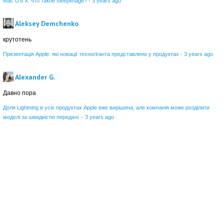
Mac OS X: что такое sleepimage?
·
3 years ago
Aleksey Demchenko
крутотень
Презентація Apple: які новації техногіганта представлено у продуктах
·
3 years ago
Alexander G.
Давно пора
Доля Lightning в усіх продуктах Apple вже вирішена, але компанія може розділити
моделі за швидкістю передачі
·
3 years ago