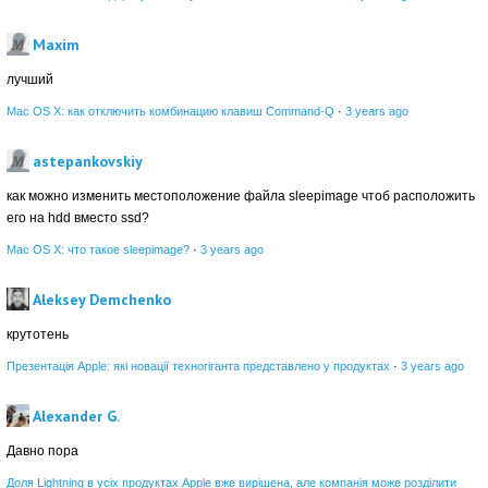
Maxim
лучший
Mac OS X: как отключить комбинацию клавиш Command-Q
·
3 years ago
astepankovskiy
как можно изменить местоположение файла sleepimage чтоб расположить
его на hdd вместо ssd?
Mac OS X: что такое sleepimage?
·
3 years ago
Aleksey Demchenko
крутотень
Презентація Apple: які новації техногіганта представлено у продуктах
·
3 years ago
Alexander G.
Давно пора
Доля Lightning в усіх продуктах Apple вже вирішена, але компанія може розділити