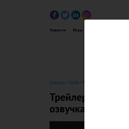
Новости
Игры
Приложения
Обз
Главная
›
Apple
›
Трейлер фильма “Стив Д
Трейлер фильма “
озвучка)