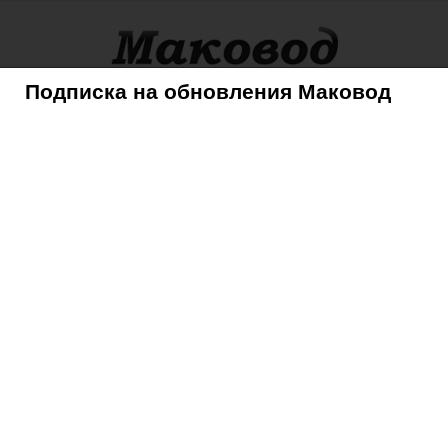
Подписка на обновления Маковод
оры
Советы
Mac
iPhone
iPad
iPod
AppleTV
жобс” (русская озвучка)
Стив Джобс” (русская