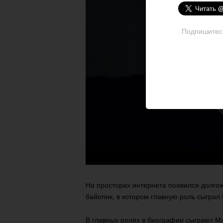
Подпишитесь 
На просторах интернета появился долго
байопик, в котором главную роль сыграл
В главных ролях в биографии сыграют М