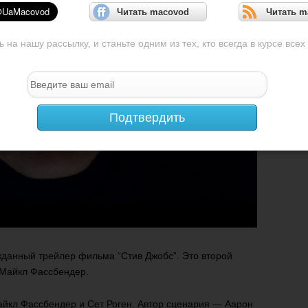
Читать macovod
Читать m
на нашу рассылку, и станьте одним из тех, кто всегда в курсе всех
Подтвердить
жданный трейлер фильма “Стив Джобс”. Это второй
 Майкл Фассбендер.
айкл Фассбендер и Сет Роген. Автор сценария — Аарон