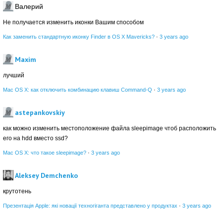
Валерий
Не получается изменить иконки Вашим способом
Как заменить стандартную иконку Finder в OS X Mavericks?
·
3 years ago
Maxim
лучший
Mac OS X: как отключить комбинацию клавиш Command-Q
·
3 years ago
astepankovskiy
как можно изменить местоположение файла sleepimage чтоб расположить
его на hdd вместо ssd?
Mac OS X: что такое sleepimage?
·
3 years ago
Aleksey Demchenko
крутотень
Презентація Apple: які новації техногіганта представлено у продуктах
·
3 years ago