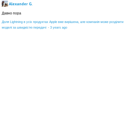
Alexander G.
Давно пора
Доля Lightning в усіх продуктах Apple вже вирішена, але компанія може розділити
моделі за швидкістю передачі
·
3 years ago