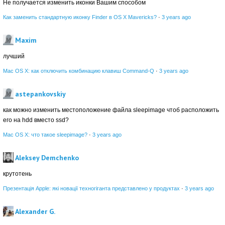
Не получается изменить иконки Вашим способом
Как заменить стандартную иконку Finder в OS X Mavericks?
·
3 years ago
Maxim
лучший
Mac OS X: как отключить комбинацию клавиш Command-Q
·
3 years ago
astepankovskiy
как можно изменить местоположение файла sleepimage чтоб расположить
его на hdd вместо ssd?
Mac OS X: что такое sleepimage?
·
3 years ago
Aleksey Demchenko
крутотень
Презентація Apple: які новації техногіганта представлено у продуктах
·
3 years ago
Alexander G.