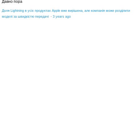
Давно пора
Доля Lightning в усіх продуктах Apple вже вирішена, але компанія може розділити
моделі за швидкістю передачі
·
3 years ago