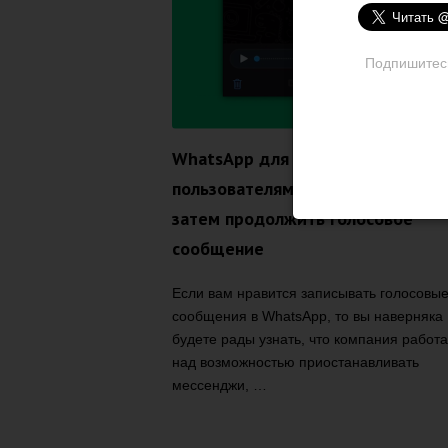
Подпишитесь 
WhatsApp для iOS скоро позволи
пользователям приостановить, а
затем продолжить голосовое
сообщение
Если вам нравится записывать голосовы
сообщения в WhatsApp, то вы наверняка
будете рады узнать, что компания работа
над возможностью приостанавливать
мессенджи, …