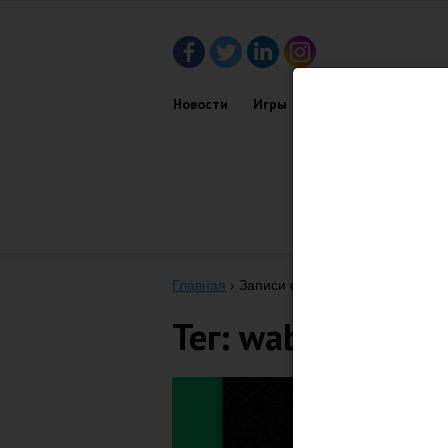
Новости
Игры
Приложения
Обз
Главная
›
Записи с тегом "WABetainfo"
Тег: wabetainfo