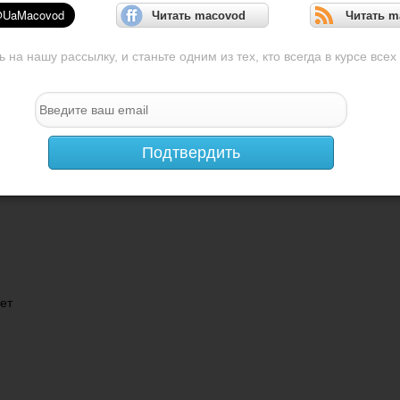
Читать macovod
Читать m
на нашу рассылку, и станьте одним из тех, кто всегда в курсе всех
т
Подтвердить
е
ет