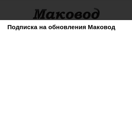
Подписка на обновления Маковод
оры
Советы
Mac
iPhone
iPad
iPod
AppleTV