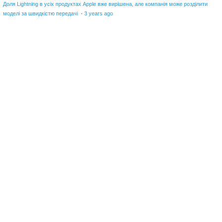
Доля Lightning в усіх продуктах Apple вже вирішена, але компанія може розділити
моделі за швидкістю передачі
·
3 years ago