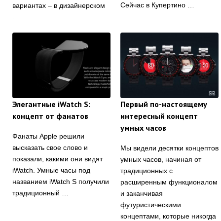
Сейчас в Купертино …
вариантах – в дизайнерском
…
Элегантные iWatch S:
Первый по-настоящему
концепт от фанатов
интересный концепт
умных часов
Фанаты Apple решили
высказать свое слово и
Мы видели десятки концептов
показали, какими они видят
умных часов, начиная от
iWatch. Умные часы под
традиционных с
названием iWatch S получили
расширенным функционалом
традиционный …
и заканчивая
футуристическими
концептами, которые никогда