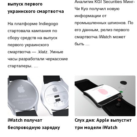
Аналитик KGI Securities Минг-
выпуск первого
Чи Куо получил новую
украинского смартвотча
информации от
промышленных шпионов. По
На платформе Indiegogo
его данным, релиз первого
стартовала кампания по
смартвотча iWatch может
сбору средств на выпуск
быть …
первого украинского
смартвотча — .klatz. Умные
часы разработали черкасские
стартаперы. …
iWatch получат
Слух дня: Apple выпустит
беспроводную зарядку
три модели iWatch