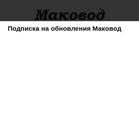
Подписка на обновления Маковод
оры
Советы
Mac
iPhone
iPad
iPod
AppleTV