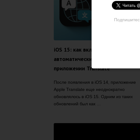
Подпишитесь 
iOS 15: как включить
автоматический перевод в
приложении Translate
После появления в iOS 14, приложение
Apple Translate еще неоднократно
обновлялось в iOS 15. Одним из таких
обновлений был как …