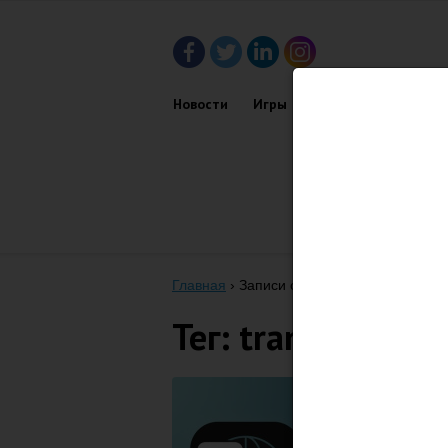
Новости
Игры
Приложения
Обз
Главная
›
Записи с тегом "Translate"
Тег: translate