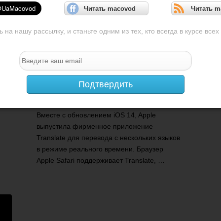
Читать macovod
Читать m
на нашу рассылку, и станьте одним из тех, кто всегда в курсе всех
iOS 14: как использовать функцию
Подтвердить
перевода веб-сайтов Safari
Вместе с обновлением iOS 14, Apple
выпустила фирменное приложение
Translate для перевода с нескольких языков
в режиме реального времени. Браузер
Apple Safari поддерживает Translate, …