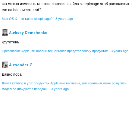
как можно изменить местоположение файла sleepimage чтоб расположить
его на hdd вместо ssd?
Mac OS X: что такое sleepimage?
·
3 years ago
Aleksey Demchenko
крутотень
Презентація Apple: які новації техногіганта представлено у продуктах
·
3 years ago
Alexander G.
Давно пора
Доля Lightning в усіх продуктах Apple вже вирішена, але компанія може розділити
моделі за швидкістю передачі
·
3 years ago