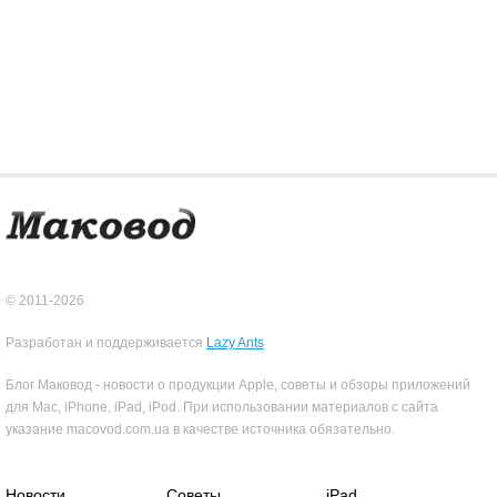
© 2011-2026
Разработан и поддерживается
Lazy Ants
Блог Маковод - новости о продукции Apple, советы и обзоры приложений
для Mac, iPhone, iPad, iPod. При использовании материалов с сайта
указание macovod.com.ua в качестве источника обязательно.
Новости
Советы
iPad