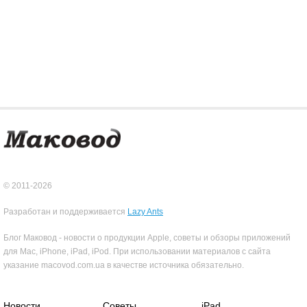
© 2011-2026
Разработан и поддерживается
Lazy Ants
Блог Маковод - новости о продукции Apple, советы и обзоры приложений
для Mac, iPhone, iPad, iPod. При использовании материалов с сайта
указание macovod.com.ua в качестве источника обязательно.
Новости
Советы
iPad