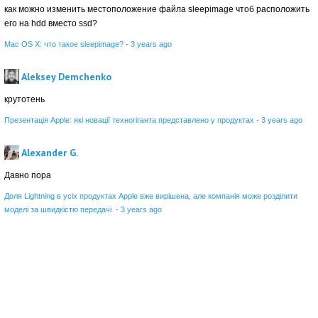
как можно изменить местоположение файла sleepimage чтоб расположить
его на hdd вместо ssd?
Mac OS X: что такое sleepimage?
·
3 years ago
Aleksey Demchenko
крутотень
Презентація Apple: які новації техногіганта представлено у продуктах
·
3 years ago
Alexander G.
Давно пора
Доля Lightning в усіх продуктах Apple вже вирішена, але компанія може розділити
моделі за швидкістю передачі
·
3 years ago